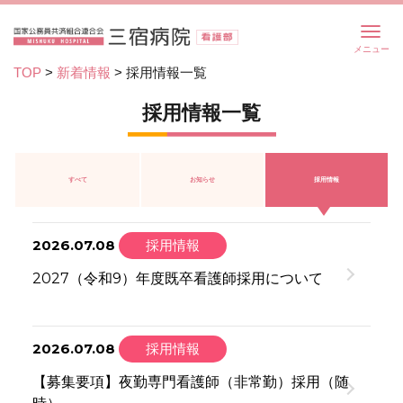
ナ
ビ
TOP
>
新着情報
>
採用情報一覧
ゲ
ー
採用情報一覧
シ
ョ
ン
を
すべて
お知らせ
採用情報
切
り
替
え
2026.07.08
採用情報
2027（令和9）年度既卒看護師採用について
2026.07.08
採用情報
【募集要項】夜勤専門看護師（非常勤）採用（随