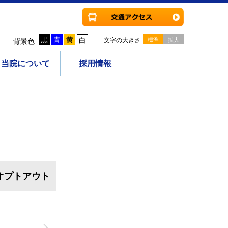
黒
青
黄
白
文字の大きさ
標準
拡大
背景色
当院について
採用情報
オプトアウト