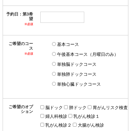
予約日：第3希
望
※必須
ご希望のコー
基本コース
ス
午後基本コース（月曜日のみ）
※必須
単独脳ドックコース
単独肺ドックコース
単独心臓ドックコース
ご希望のオプ
脳ドック
肺ドック
胃がんリスク検査
ション
婦人科検診
乳がん検診１
乳がん検診２
大腸がん検診