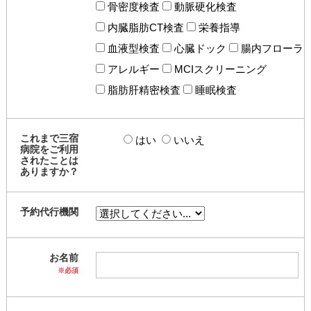
骨密度検査
動脈硬化検査
内臓脂肪CT検査
栄養指導
血液型検査
心臓ドック
腸内フローラ
アレルギー
MCIスクリーニング
脂肪肝精密検査
睡眠検査
これまで三宿
はい
いいえ
病院をご利用
されたことは
ありますか？
予約代行機関
お名前
※必須